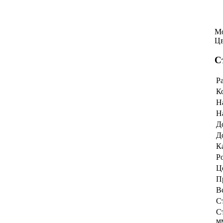
М
Ц
С
Р
К
Н
Н
Д
Д
К
Р
Ц
П
В
С
С
м