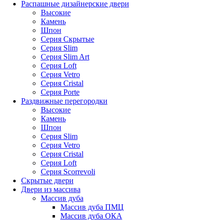
Распашные дизайнерские двери
Высокие
Камень
Шпон
Серия Скрытые
Серия Slim
Серия Slim Art
Серия Loft
Серия Vetro
Серия Cristal
Серия Porte
Раздвижные перегородки
Высокие
Камень
Шпон
Серия Slim
Серия Vetro
Серия Cristal
Серия Loft
Серия Scorrevoli
Скрытые двери
Двери из массива
Массив дуба
Массив дуба ПМЦ
Массив дуба ОКА