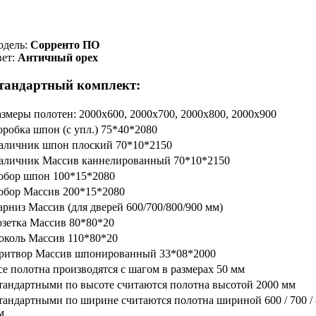
одель:
Сорренто ПО
вет:
Античный орех
тандартный комплект:
азмеры полотен: 2000x600, 2000x700, 2000x800, 2000x900
оробка шпон (с упл.) 75*40*2080
аличник шпон плоский 70*10*2150
аличник Массив каннелированный 70*10*2150
обор шпон 100*15*2080
обор Массив 200*15*2080
арниз Массив (для дверей 600/700/800/900 мм)
озетка Массив 80*80*20
околь Массив 110*80*20
ритвор Массив шпонированный 33*08*2000
се полотна производятся с шагом в размерах 50 мм
тандартными по высоте считаются полотна высотой 2000 мм
тандартными по ширине считаются полотна шириной 600 / 700 / 8
м