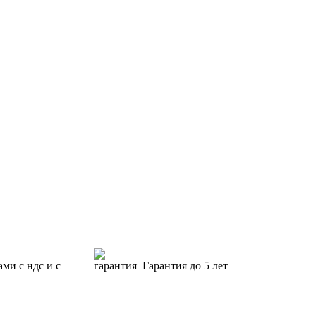
ами с ндс и с
Гарантия
до 5 лет