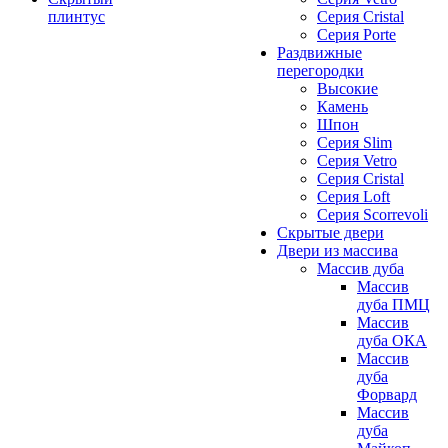
плинтус
Серия Cristal
Серия Porte
Раздвижные
перегородки
Высокие
Камень
Шпон
Серия Slim
Серия Vetro
Серия Cristal
Серия Loft
Серия Scorrevoli
Скрытые двери
Двери из массива
Массив дуба
Массив
дуба ПМЦ
Массив
дуба ОКА
Массив
дуба
Форвард
Массив
дуба