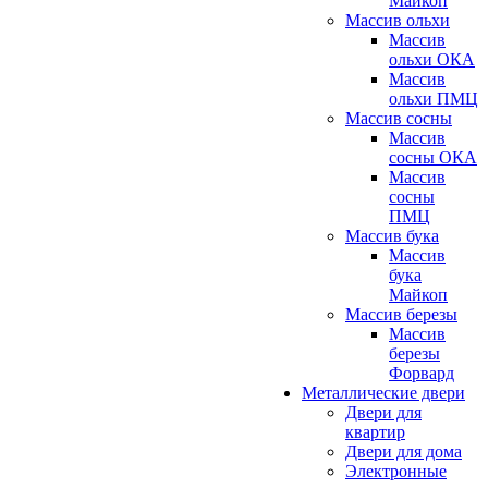
Майкоп
Массив ольхи
Массив
ольхи ОКА
Массив
ольхи ПМЦ
Массив сосны
Массив
сосны ОКА
Массив
сосны
ПМЦ
Массив бука
Массив
бука
Майкоп
Массив березы
Массив
березы
Форвард
Металлические двери
Двери для
квартир
Двери для дома
Электронные