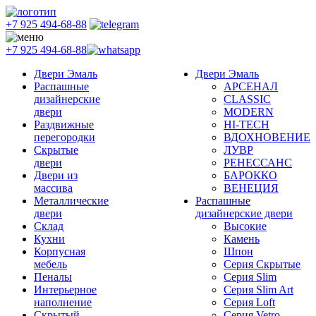
+7 925 494-68-88
+7 925 494-68-88
Двери Эмаль
Двери Эмаль
Распашные
АРСЕНАЛ
дизайнерские
CLASSIC
двери
MODERN
Раздвижные
HI-TECH
перегородки
ВДОХНОВЕНИЕ
Скрытые
ЛУВР
двери
РЕНЕССАНС
Двери из
БАРОККО
массива
ВЕНЕЦИЯ
Металлические
Распашные
двери
дизайнерские двери
Склад
Высокие
Кухни
Камень
Корпусная
Шпон
мебель
Серия Скрытые
Пеналы
Серия Slim
Интерьерное
Серия Slim Art
наполнение
Серия Loft
Скрытый
Серия Vetro