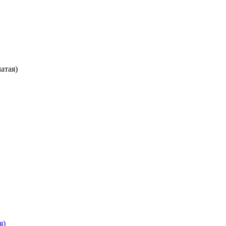
атая)