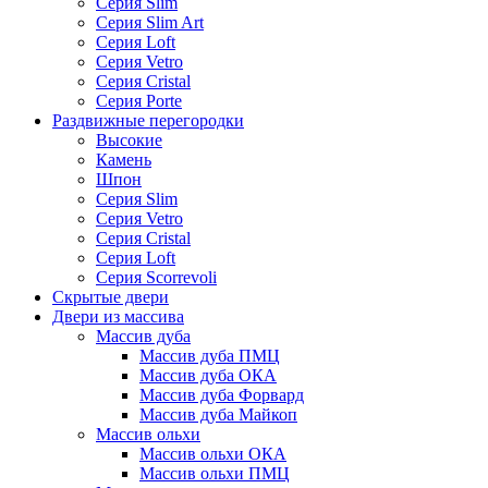
Серия Slim
Серия Slim Art
Серия Loft
Серия Vetro
Серия Cristal
Серия Porte
Раздвижные перегородки
Высокие
Камень
Шпон
Серия Slim
Серия Vetro
Серия Cristal
Серия Loft
Серия Scorrevoli
Скрытые двери
Двери из массива
Массив дуба
Массив дуба ПМЦ
Массив дуба ОКА
Массив дуба Форвард
Массив дуба Майкоп
Массив ольхи
Массив ольхи ОКА
Массив ольхи ПМЦ