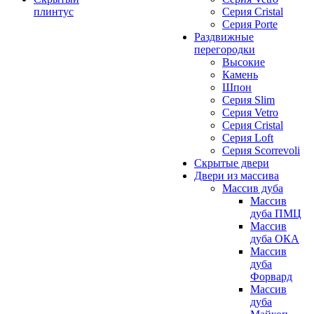
плинтус
Серия Cristal
Серия Porte
Раздвижные
перегородки
Высокие
Камень
Шпон
Серия Slim
Серия Vetro
Серия Cristal
Серия Loft
Серия Scorrevoli
Скрытые двери
Двери из массива
Массив дуба
Массив
дуба ПМЦ
Массив
дуба ОКА
Массив
дуба
Форвард
Массив
дуба