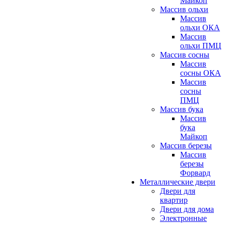
Майкоп
Массив ольхи
Массив
ольхи ОКА
Массив
ольхи ПМЦ
Массив сосны
Массив
сосны ОКА
Массив
сосны
ПМЦ
Массив бука
Массив
бука
Майкоп
Массив березы
Массив
березы
Форвард
Металлические двери
Двери для
квартир
Двери для дома
Электронные