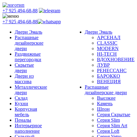
+7 925 494-68-88
+7 925 494-68-88
Двери Эмаль
Двери Эмаль
Распашные
АРСЕНАЛ
дизайнерские
CLASSIC
двери
MODERN
Раздвижные
HI-TECH
перегородки
ВДОХНОВЕНИЕ
Скрытые
ЛУВР
двери
РЕНЕССАНС
Двери из
БАРОККО
массива
ВЕНЕЦИЯ
Металлические
Распашные
двери
дизайнерские двери
Склад
Высокие
Кухни
Камень
Корпусная
Шпон
мебель
Серия Скрытые
Пеналы
Серия Slim
Интерьерное
Серия Slim Art
наполнение
Серия Loft
Скрытый
Серия Vetro