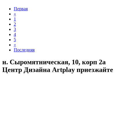
Первая
«
1
2
3
4
5
»
Последняя
н. Сыромятническая, 10, корп 2а
Центр Дизайна Artplay
приезжайте