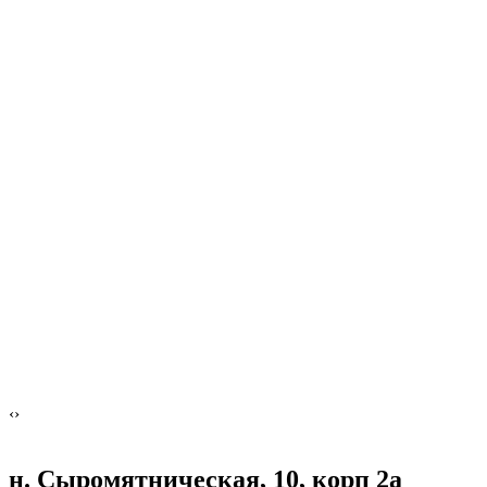
‹
›
н. Сыромятническая, 10, корп 2а