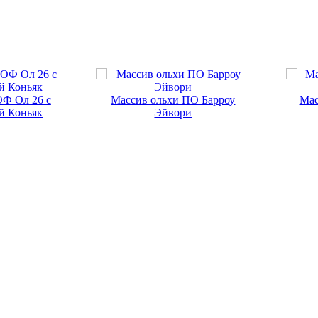
ОФ Ол 26 с
Массив ольхи ПО Барроу
Мас
й Коньяк
Эйвори