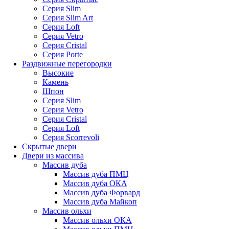
Серия Slim
Серия Slim Art
Серия Loft
Серия Vetro
Серия Cristal
Серия Porte
Раздвижные перегородки
Высокие
Камень
Шпон
Серия Slim
Серия Vetro
Серия Cristal
Серия Loft
Серия Scorrevoli
Скрытые двери
Двери из массива
Массив дуба
Массив дуба ПМЦ
Массив дуба ОКА
Массив дуба Форвард
Массив дуба Майкоп
Массив ольхи
Массив ольхи ОКА