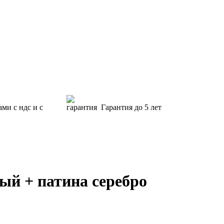
ами с ндс и с
Гарантия
до 5 лет
ый + патина серебро