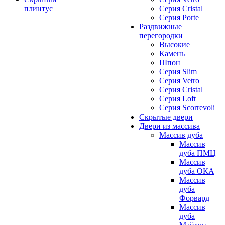
плинтус
Серия Cristal
Серия Porte
Раздвижные
перегородки
Высокие
Камень
Шпон
Серия Slim
Серия Vetro
Серия Cristal
Серия Loft
Серия Scorrevoli
Скрытые двери
Двери из массива
Массив дуба
Массив
дуба ПМЦ
Массив
дуба ОКА
Массив
дуба
Форвард
Массив
дуба