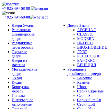
+7 925 494-68-88
+7 925 494-68-88
Двери Эмаль
Двери Эмаль
Распашные
АРСЕНАЛ
дизайнерские
CLASSIC
двери
MODERN
Раздвижные
HI-TECH
перегородки
ВДОХНОВЕНИЕ
Скрытые
ЛУВР
двери
РЕНЕССАНС
Двери из
БАРОККО
массива
ВЕНЕЦИЯ
Металлические
Распашные
двери
дизайнерские двери
Склад
Высокие
Кухни
Камень
Корпусная
Шпон
мебель
Серия Скрытые
Пеналы
Серия Slim
Интерьерное
Серия Slim Art
наполнение
Серия Loft
Скрытый
Серия Vetro