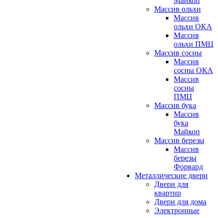
Майкоп
Массив ольхи
Массив
ольхи ОКА
Массив
ольхи ПМЦ
Массив сосны
Массив
сосны ОКА
Массив
сосны
ПМЦ
Массив бука
Массив
бука
Майкоп
Массив березы
Массив
березы
Форвард
Металлические двери
Двери для
квартир
Двери для дома
Электронные