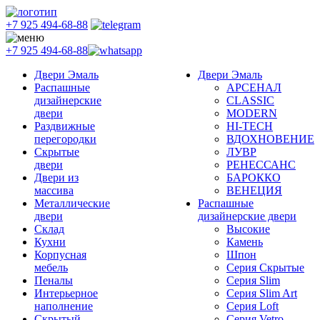
+7 925 494-68-88
+7 925 494-68-88
Двери Эмаль
Двери Эмаль
Распашные
АРСЕНАЛ
дизайнерские
CLASSIC
двери
MODERN
Раздвижные
HI-TECH
перегородки
ВДОХНОВЕНИЕ
Скрытые
ЛУВР
двери
РЕНЕССАНС
Двери из
БАРОККО
массива
ВЕНЕЦИЯ
Металлические
Распашные
двери
дизайнерские двери
Склад
Высокие
Кухни
Камень
Корпусная
Шпон
мебель
Серия Скрытые
Пеналы
Серия Slim
Интерьерное
Серия Slim Art
наполнение
Серия Loft
Скрытый
Серия Vetro