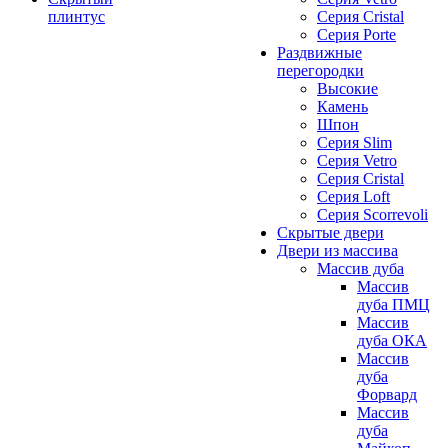
плинтус
Серия Cristal
Серия Porte
Раздвижные
перегородки
Высокие
Камень
Шпон
Серия Slim
Серия Vetro
Серия Cristal
Серия Loft
Серия Scorrevoli
Скрытые двери
Двери из массива
Массив дуба
Массив
дуба ПМЦ
Массив
дуба ОКА
Массив
дуба
Форвард
Массив
дуба