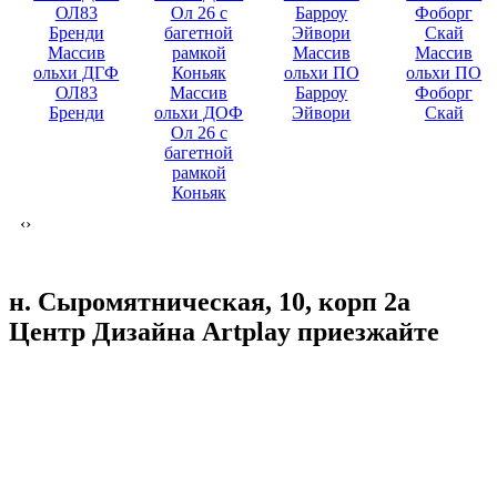
Массив
Массив
Массив
ольхи ДГФ
ольхи ПО
ольхи ПО
ОЛ83
Массив
Барроу
Фоборг
Бренди
ольхи ДОФ
Эйвори
Скай
Ол 26 с
багетной
рамкой
Коньяк
‹
›
н. Сыромятническая, 10, корп 2а
Центр Дизайна Artplay
приезжайте