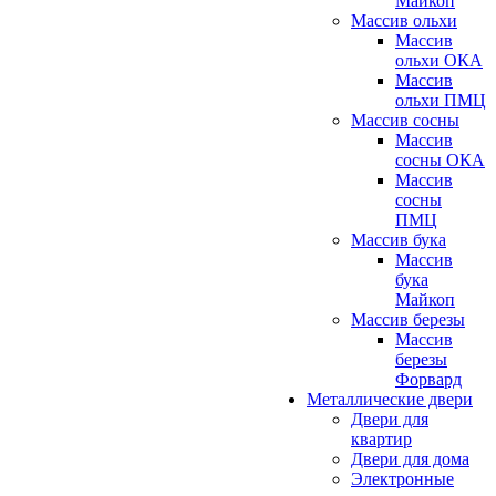
Майкоп
Массив ольхи
Массив
ольхи ОКА
Массив
ольхи ПМЦ
Массив сосны
Массив
сосны ОКА
Массив
сосны
ПМЦ
Массив бука
Массив
бука
Майкоп
Массив березы
Массив
березы
Форвард
Металлические двери
Двери для
квартир
Двери для дома
Электронные