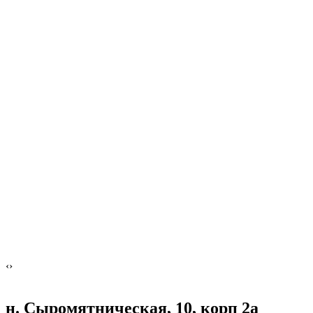
‹
›
н. Сыромятническая, 10, корп 2а