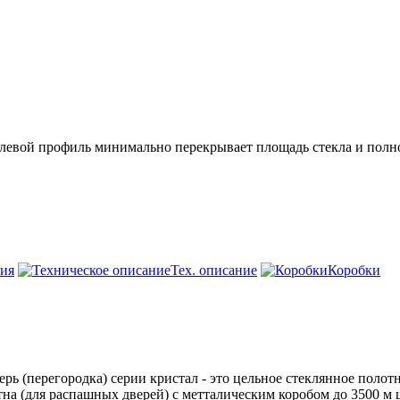
тлевой профиль минимально перекрывает площадь стекла и полно
ия
Тех. описание
Коробки
верь (перегородка) серии кристал - это цельное стеклянное полот
а (для распашных дверей) с метталическим коробом до 3500 м 