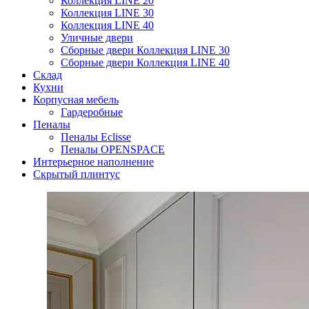
Коллекция LINE 20
Коллекция LINE 30
Коллекция LINE 40
Уличные двери
Сборные двери Коллекция LINE 30
Сборные двери Коллекция LINE 40
Склад
Кухни
Корпусная мебель
Гардеробные
Пеналы
Пеналы Eclisse
Пеналы OPENSPACE
Интерьерное наполнение
Скрытый плинтус