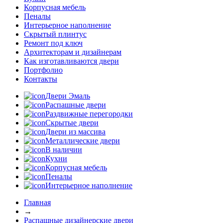
Корпусная мебель
Пеналы
Интерьерное наполнение
Скрытый плинтус
Ремонт под ключ
Архитекторам и дизайнерам
Как изготавливаются двери
Портфолио
Контакты
Двери Эмаль
Распашные двери
Раздвижные перегородки
Скрытые двери
Двери из массива
Металлические двери
В наличии
Кухни
Корпусная мебель
Пеналы
Интерьерное наполнение
Главная
→
Распашные дизайнерские двери