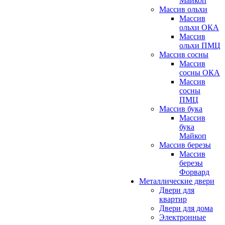
Майкоп
Массив ольхи
Массив
ольхи ОКА
Массив
ольхи ПМЦ
Массив сосны
Массив
сосны ОКА
Массив
сосны
ПМЦ
Массив бука
Массив
бука
Майкоп
Массив березы
Массив
березы
Форвард
Металлические двери
Двери для
квартир
Двери для дома
Электронные