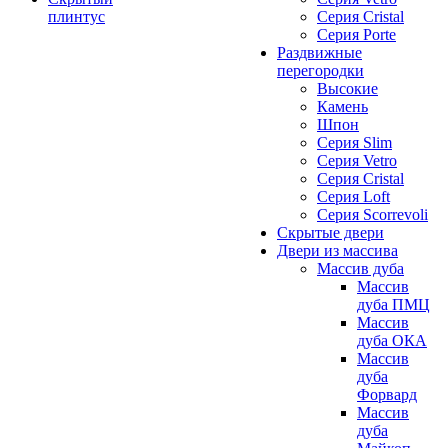
плинтус
Серия Cristal
Серия Porte
Раздвижные
перегородки
Высокие
Камень
Шпон
Серия Slim
Серия Vetro
Серия Cristal
Серия Loft
Серия Scorrevoli
Скрытые двери
Двери из массива
Массив дуба
Массив
дуба ПМЦ
Массив
дуба ОКА
Массив
дуба
Форвард
Массив
дуба