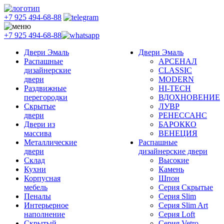
+7 925 494-68-88
+7 925 494-68-88
Двери Эмаль
Двери Эмаль
Распашные
АРСЕНАЛ
дизайнерские
CLASSIC
двери
MODERN
Раздвижные
HI-TECH
перегородки
ВДОХНОВЕНИЕ
Скрытые
ЛУВР
двери
РЕНЕССАНС
Двери из
БАРОККО
массива
ВЕНЕЦИЯ
Металлические
Распашные
двери
дизайнерские двери
Склад
Высокие
Кухни
Камень
Корпусная
Шпон
мебель
Серия Скрытые
Пеналы
Серия Slim
Интерьерное
Серия Slim Art
наполнение
Серия Loft
Скрытый
Серия Vetro