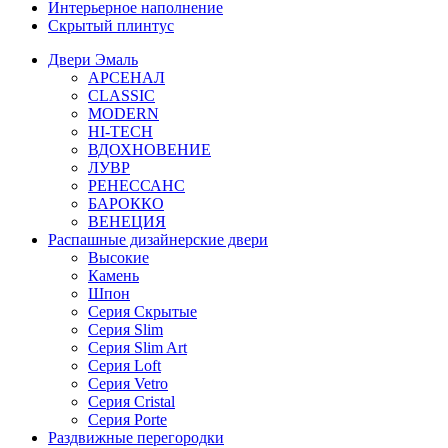
Интерьерное наполнение
Скрытый плинтус
Двери Эмаль
АРСЕНАЛ
CLASSIC
MODERN
HI-TECH
ВДОХНОВЕНИЕ
ЛУВР
РЕНЕССАНС
БАРОККО
ВЕНЕЦИЯ
Распашные дизайнерские двери
Высокие
Камень
Шпон
Серия Скрытые
Серия Slim
Серия Slim Art
Серия Loft
Серия Vetro
Серия Cristal
Серия Porte
Раздвижные перегородки