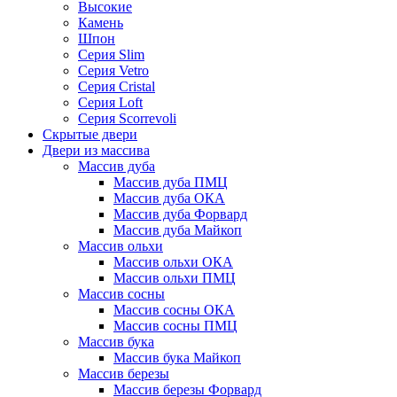
Высокие
Камень
Шпон
Серия Slim
Серия Vetro
Серия Cristal
Серия Loft
Серия Scorrevoli
Скрытые двери
Двери из массива
Массив дуба
Массив дуба ПМЦ
Массив дуба ОКА
Массив дуба Форвард
Массив дуба Майкоп
Массив ольхи
Массив ольхи ОКА
Массив ольхи ПМЦ
Массив сосны
Массив сосны ОКА
Массив сосны ПМЦ
Массив бука
Массив бука Майкоп
Массив березы
Массив березы Форвард