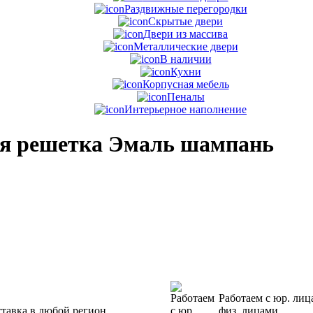
Раздвижные перегородки
Скрытые двери
Двери из массива
Металлические двери
В наличии
Кухни
Корпусная мебель
Пеналы
Интерьерное наполнение
ая решетка Эмаль шампань
Работаем с юр. лиц
тавка в любой регион
физ. лицами