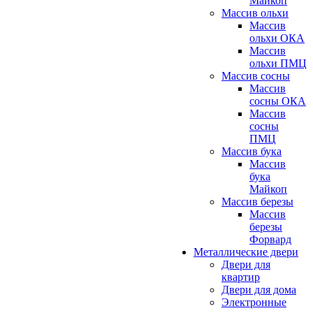
Майкоп
Массив ольхи
Массив
ольхи ОКА
Массив
ольхи ПМЦ
Массив сосны
Массив
сосны ОКА
Массив
сосны
ПМЦ
Массив бука
Массив
бука
Майкоп
Массив березы
Массив
березы
Форвард
Металлические двери
Двери для
квартир
Двери для дома
Электронные