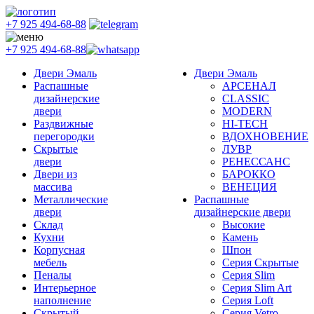
+7 925 494-68-88
+7 925 494-68-88
Двери Эмаль
Двери Эмаль
Распашные
АРСЕНАЛ
дизайнерские
CLASSIC
двери
MODERN
Раздвижные
HI-TECH
перегородки
ВДОХНОВЕНИЕ
Скрытые
ЛУВР
двери
РЕНЕССАНС
Двери из
БАРОККО
массива
ВЕНЕЦИЯ
Металлические
Распашные
двери
дизайнерские двери
Склад
Высокие
Кухни
Камень
Корпусная
Шпон
мебель
Серия Скрытые
Пеналы
Серия Slim
Интерьерное
Серия Slim Art
наполнение
Серия Loft
Скрытый
Серия Vetro