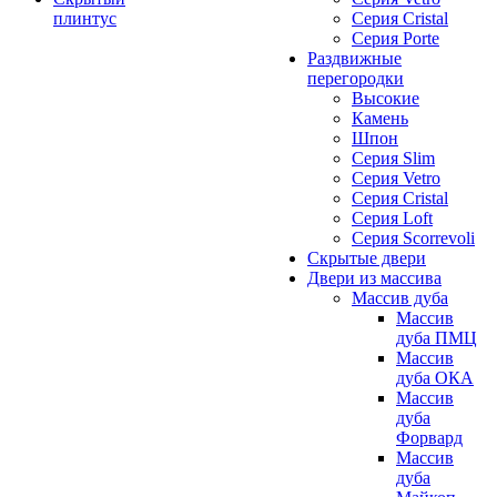
плинтус
Серия Cristal
Серия Porte
Раздвижные
перегородки
Высокие
Камень
Шпон
Серия Slim
Серия Vetro
Серия Cristal
Серия Loft
Серия Scorrevoli
Скрытые двери
Двери из массива
Массив дуба
Массив
дуба ПМЦ
Массив
дуба ОКА
Массив
дуба
Форвард
Массив
дуба